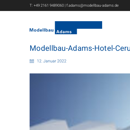
T:
+49 2161 9489060
|
f.adams@modellbau-adams.de
Modellbau-Adams-Hotel-Ceru
12. Januar 2022