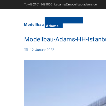
T:
+49 2161 9489060
|
f.adams@modellbau-adams.de
Modellbau-Adams-HH-Istanbu
12. Januar 2022